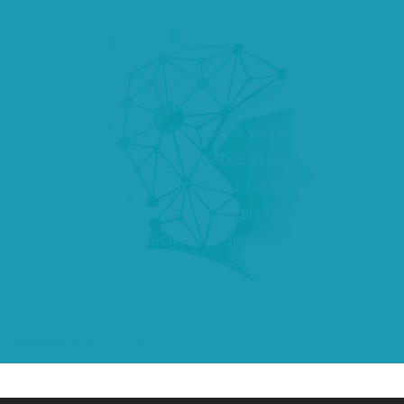
DIGI.DR
Na Osnovni šoli Litija bomo sodelovali v raziskavi
DIGI.DR, kjer bomo raziskovali, kako digitalna
tehnologija vpliva na naše življenje in učenje. Skozi
delavnice bomo spoznali kako varno uporabljati
internet, zaščititi svoje podatke in se obnašati
odgovorno v digitalnem svetu. Razpravljali bomo
tudi o tem, kako nam tehnologija lahko pomaga pri
učenju in komunikaciji. Ta projekt nam bo pomagal
bolje razumeti digitalni svet in nas naučil, kako ga
uporabljati na pameten način.
Objavljeno:
28 marca, 2025